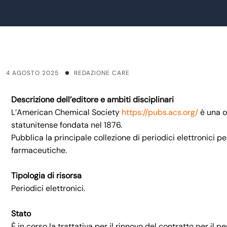
4 AGOSTO 2025
REDAZIONE CARE
Descrizione dell’editore e ambiti disciplinari
L’American Chemical Society
https://pubs.acs.org/
è una o
statunitense fondata nel 1876.
Pubblica la principale collezione di periodici elettronici 
farmaceutiche.
Tipologia di risorsa
Periodici elettronici.
Stato
È in corso la trattativa per il rinnovo del contratto per il