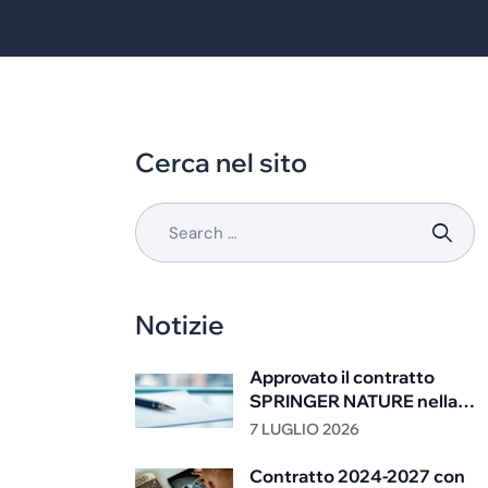
Cerca nel sito
Notizie
Approvato il contratto
SPRINGER NATURE nella
Giunta CRUI di giugno
7 LUGLIO 2026
2026
Contratto 2024-2027 con