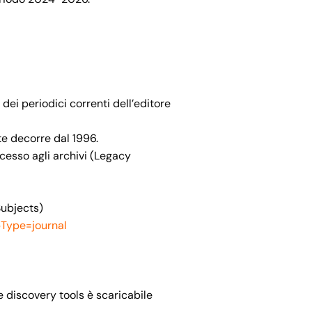
dei periodici correnti dell’editore
te decorre dal 1996.
ccesso agli archivi (Legacy
 Subjects)
bType=journal
r e discovery tools è scaricabile