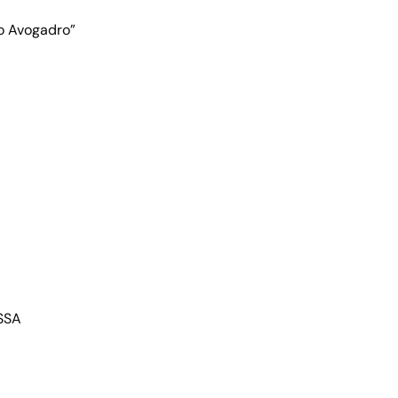
eo Avogadro”
ISSA